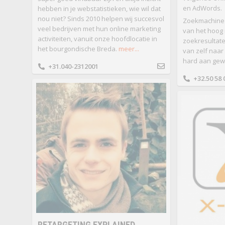
en AdWords.
hebben in je webstatistieken, wie wil dat
nou niet? Sinds 2010 helpen wij succesvol
Zoekmachine o
veel bedrijven met hun online marketing
van het hoog 
activiteiten, vanuit onze hoofdlocatie in
zoekresultat
het bourgondische Breda.
meer...
van zelf naar
hard aan gew
+31.040-2312001
+32.50 58 
RETARGETING EXPLAINED