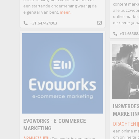
content marke
een startende onderneming waar jij de
alle buzzwoo
eigenaar van bent.
meer...
online market
de revue gep
+31.647424963
+31.65388
IN2WEBDES
MARKETIN
EVOWORKS - E-COMMERCE
DRACHTEN
MARKETING
een online ma
om online te 
ARNHEM
• Evoworks is een online
NL