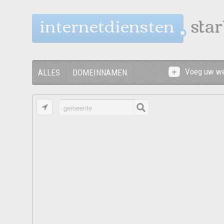
internetdiensten
Voeg uw we
ALLES
DOMEINNAMEN
ONLINE MARKETING