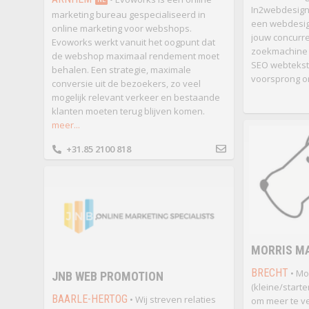
In2webdesign 
marketing bureau gespecialiseerd in
een webdesign
online marketing voor webshops.
jouw concurr
Evoworks werkt vanuit het oogpunt dat
zoekmachine o
de webshop maximaal rendement moet
SEO webtekste
behalen. Een strategie, maximale
voorsprong on
conversie uit de bezoekers, zo veel
mogelijk relevant verkeer en bestaande
klanten moeten terug blijven komen.
meer...
+31.85 2100 818
MORRIS M
BRECHT
• Mor
JNB WEB PROMOTION
(kleine/start
BAARLE-HERTOG
• Wij streven relaties
om meer te ve