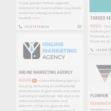
10 jaar geleden hebben uitgerold,
domineren de zoekresultaten nog steeds
omdat het volledig verankerd zit in
TORSEO SE
kwaliteit.
meer...
RONSE
• Tors
+31.6 14 18 06 24
marketing en
frisse kijk op
lossen we al 
+32.478 73
ONLINE MARKETING AGENCY
DUIVEN
• Online Marketing Agency is
NL
een jong, deskundig en onafhankelijk
adviesbureau. Ik geef advies over online
FLOWHUB
marketing en webdesign. Mijn doel is om
online bereikbaar te maken voor
HEERENVEE
iedereen. Of het nou gaat om een
integellence,
onderneming met 200 werknemers of