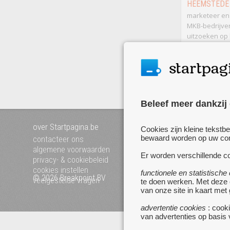
HEEMSTEDE
marketeer en 
MKB-bedrijven
uitzoeken op 
Marketing.
me
+31.61439
Beleef meer dankzij
over Startpagina.be
Mijn startpagina
Cookies zijn kleine tekstb
voeg uw website toe
bewaard worden op uw comp
contacteer ons
pagina's van a tot z
algemene voorwaarden
Er worden verschillende co
privacy- & cookiebeleid
cookies instellen
functionele en statistische
© 2026 Breakpoint BV
Bezoek ook eens onze 
veelgestelde vragen
te doen werken. Met deze
websites :
van onze site in kaart met
www.zoekertjes.be
advertentie cookies
: cooki
www.koken.be
van advertenties op basis