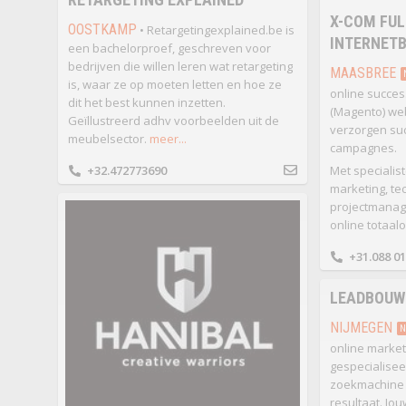
X-COM FUL
OOSTKAMP
• Retargetingexplained.be is
INTERNET
een bachelorproef, geschreven voor
bedrijven die willen leren wat retargeting
MAASBREE
is, waar ze op moeten letten en hoe ze
online succes
dit het best kunnen inzetten.
(Magento) we
Geïllustreerd adhv voorbeelden uit de
verzorgen suc
meubelsector.
meer...
campagnes.
+32.472773690
Met specialis
marketing, te
projectmanag
online totaalo
+31.088 0
LEADBOUW
NIJMEGEN
N
online market
gespecialisee
zoekmachine o
resultaat. Jou