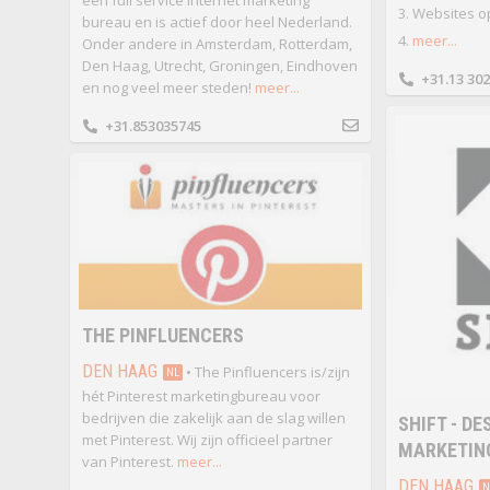
een full service internet marketing
3. Websites o
bureau en is actief door heel Nederland.
4.
meer...
Onder andere in Amsterdam, Rotterdam,
Den Haag, Utrecht, Groningen, Eindhoven
+31.13 302
en nog veel meer steden!
meer...
+31.853035745
THE PINFLUENCERS
DEN HAAG
• The Pinfluencers is/zijn
NL
hét Pinterest marketingbureau voor
bedrijven die zakelijk aan de slag willen
SHIFT - DE
met Pinterest. Wij zijn officieel partner
MARKETIN
van Pinterest.
meer...
DEN HAAG
N