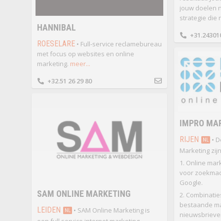
jouw doelen n
strategie die 
HANNIBAL
+31.24301
ROESELARE
• Full-service reclamebureau
met focus op websites en online
marketing.
meer...
+32.51 26 29 80
IMPRO MA
RIJEN
• D
NL
Marketing zijn
1. Online mark
voor zoekmac
Google.
SAM ONLINE MARKETING
2. Combinaties
bestaande ma
LEIDEN
• SAM Online Marketing is
NL
nieuwsbrieven