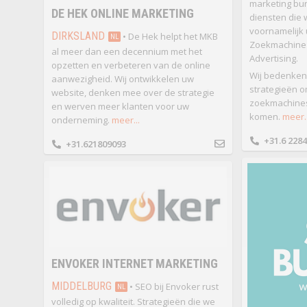
marketing bur
DE HEK ONLINE MARKETING
diensten die 
voornamelijk u
DIRKSLAND
• De Hek helpt het MKB
NL
Zoekmachine 
al meer dan een decennium met het
Advertising.
opzetten en verbeteren van de online
Wij bedenken
aanwezigheid. Wij ontwikkelen uw
strategieën o
website, denken mee over de strategie
zoekmachines
en werven meer klanten voor uw
komen.
meer..
onderneming.
meer...
+31.6 228
+31.621809093
ENVOKER INTERNET MARKETING
MIDDELBURG
• SEO bij Envoker rust
NL
volledig op kwaliteit. Strategieën die we