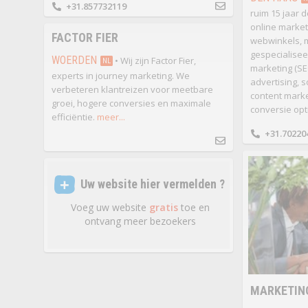
+31.857732119
ruim 15 jaar d
online market
FACTOR FIER
webwinkels, m
gespecialise
WOERDEN
• Wij zijn Factor Fier,
NL
marketing (SE
experts in journey marketing. We
advertising, s
verbeteren klantreizen voor meetbare
content marke
groei, hogere conversies en maximale
conversie opti
efficiëntie.
meer...
+31.70220
Uw website hier vermelden ?
Voeg uw website
gratis
toe en
ontvang meer bezoekers
MARKETING