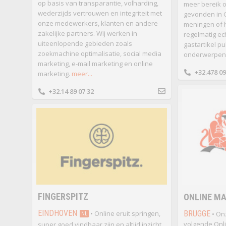
op basis van transparantie, volharding,
meer bereik o
wederzijds vertrouwen en integriteit met
gevonden in 
onze medewerkers, klanten en andere
meningen of h
zakelijke partners. Wij werken in
regelmatig ec
uiteenlopende gebieden zoals
gastartikel pu
zoekmachine optimalisatie, social media
onderwerpen
marketing, e-mail marketing en online
+32.478 09
marketing.
meer...
+32.14 89 07 32
FINGERSPITZ
ONLINE M
EINDHOVEN
• Online eruit springen,
BRUGGE
• On
NL
volgende Onli
super goed vindbaar zijn en altijd inzicht