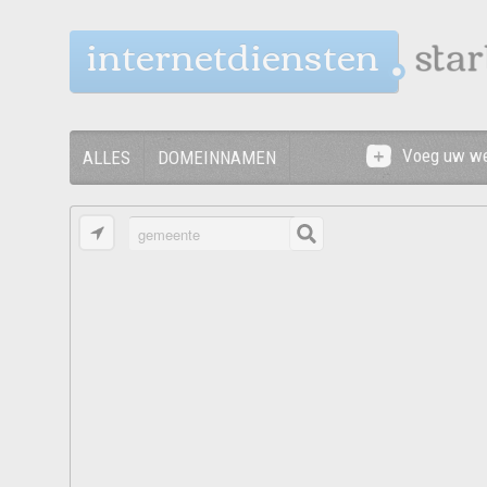
internetdiensten
Voeg uw we
ALLES
DOMEINNAMEN
NETWERKDIENSTEN