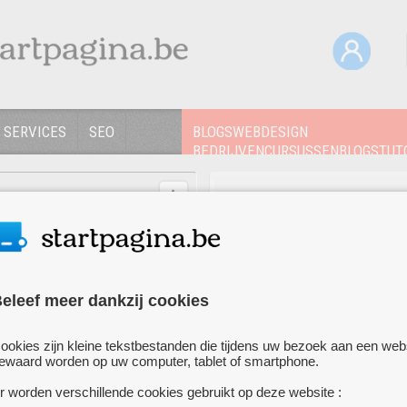
 SERVICES
SEO
BLOGSWEBDESIGN
BEDRIJVENCURSUSSENBLOGSTUTO
ZOEKENMEER WEBDESIGN
Uw website hier verme
Voeg uw website
gratis
to
ontvang meer bezoeker
eleef meer dankzij cookies
ookies zijn kleine tekstbestanden die tijdens uw bezoek aan een web
ewaard worden op uw computer, tablet of smartphone.
r worden verschillende cookies gebruikt op deze website :