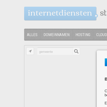
internetdiensten
ALLES
DOMEINNAMEN
HOSTING
CLOUD
B
C
b
E