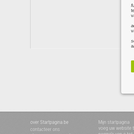
f
t
v
a
v
s
a
over Startpagina.be
Mijn startpagina
voeg uw website 
contacteer ons