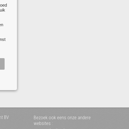
goed
uik
en
nst
nt BV
Bezoek ook eens onze andere
websites :