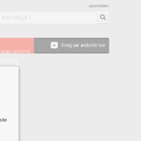
aanmelden
Voeg uw website toe
RIALSFOTO'S
lden ?
e en
s
site