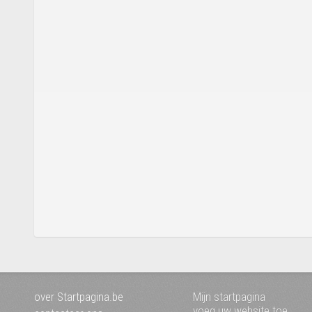
over Startpagina.be
Mijn startpagina
voeg uw website toe