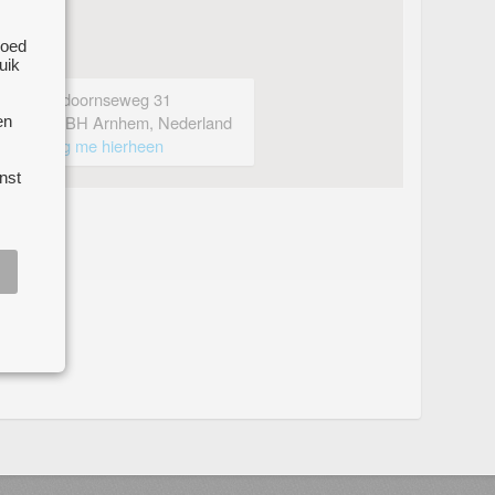
goed
uik
Apeldoornseweg 31
6814BH Arnhem, Nederland
en
breng me hierheen
nst