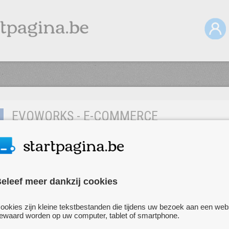
EVOWORKS - E-COMMERCE
MARKETING
• Evoworks is een online marketing bureau
ARNHEM
gespecialiseerd in online marketing voor webshops.
Evoworks werkt vanuit het oogpunt dat de webshop
eleef meer dankzij cookies
maximaal rendement moet behalen. Een strategie,
maximale conversie uit de bezoekers, zo veel mogelijk
ookies zijn kleine tekstbestanden die tijdens uw bezoek aan een web
relevant verkeer en bestaande klanten moeten terug blijven
ewaard worden op uw computer, tablet of smartphone.
komen.