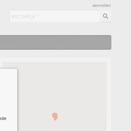
aanmelden
site