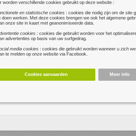
r worden verschillende cookies gebruikt op deze website :
Onze online marketing diensten kunnen volledig
unctionele en statistische cookies
: cookies die nodig zijn om de site 
e doen werken. Met deze cookies brengen we ook het algemene gebr
afgestemd worden op uw behoeften. Onze diensten zijn
an onze site in kaart met geanonimiseerde data.
onder te verdelen in e-commerce marketing advies, online
marketing beheer, AdWords beheer & optimalisatie en
dvertentie cookies
: cookies die gebruikt worden voor het optimaliser
an advertenties op basis van uw surfgedrag.
Google SEO optimalisatie.
ocial media cookies
: cookies die gebruikt worden wanneer u zich we
Wilt u ook boven uw concurrentie uitstijgen? Kies dan voor
an te melden op onze website via Facebook.
Evoworks!
www.evoworks.nl
Cookies aanvaarden
Meer info
mail ons
0031.85 2100 818