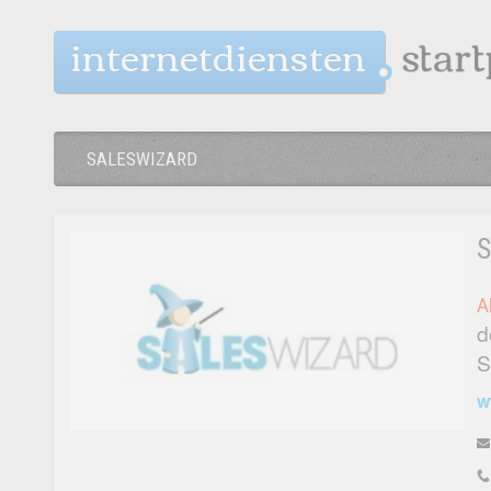
internetdiensten
SALESWIZARD
A
d
S
w