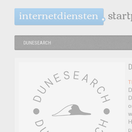
internetdiensten
DUNESEARCH
T
D
D
o
w
H
p