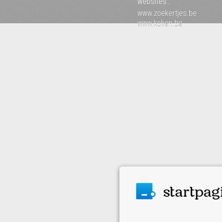
websites :
www.zoekertjes.be
www.koken.be